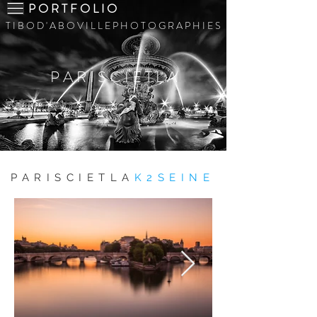
P O R T F O L I O
T I B O D ' A B O V I L L E P H O T O G R A P H I E S
P A R I S C I E T L A
PARISCIETLA
K2SEINE