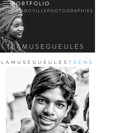
P O R T F O L I O
T I B O D ' A B O V I L L E P H O T O G R A P H I E S
L A M U S E G U E U L E S
LAMUSEGUEULES
TEENS