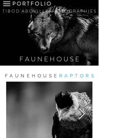
P O R T F O L I O
T I B O D ' A B O V I L L E P H O T O G R A P H I E S
F A U N E H O U S E
FAUNEHOUSE
RAPTORS