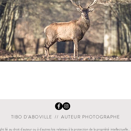
F A U N E H O U S E
FRENCH FORESTS
TIBO D'ABOVILLE
// AUTEUR PHOTOGRAPHE
 lié au droit d'auteur ou à d'autres lois relatives à la protection de la propriété intellectuelle.