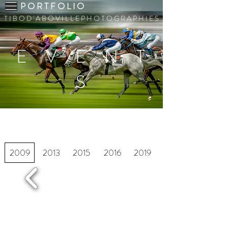
P O R T F O L I O
T I B O D ' A B O V I L L E P H O T O G R A P H I E S
E V E N T
S
P R I X D E D I A N E
2009
2013
2015
2016
2019