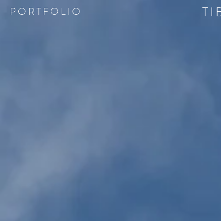
TI
P O R T F O L I O