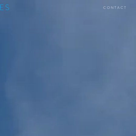
ES
C O N T A C T
S