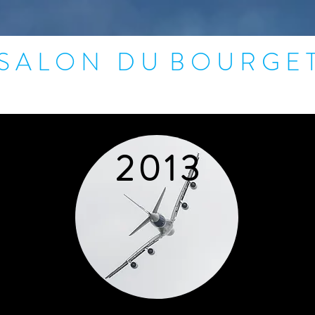
S A L O N D U B O U R G E 
2 0 1 3