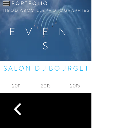
P O R T F O L I O
T I B O D ' A B O V I L L E P H O T O G R A P H I E S
E V E N T
S
S A L O N D U B O U R G E T
2011
2013
2015