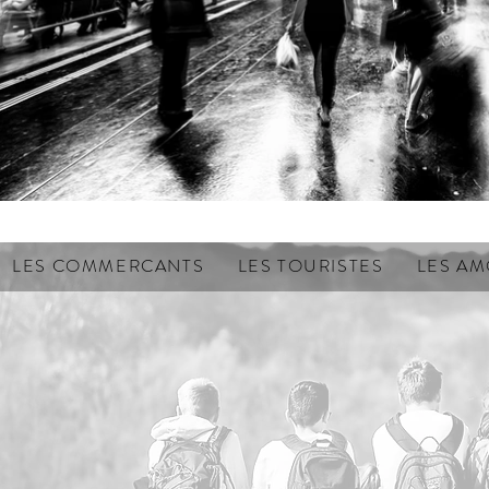
LES COMMERCANTS
LES TOURISTES
LES A