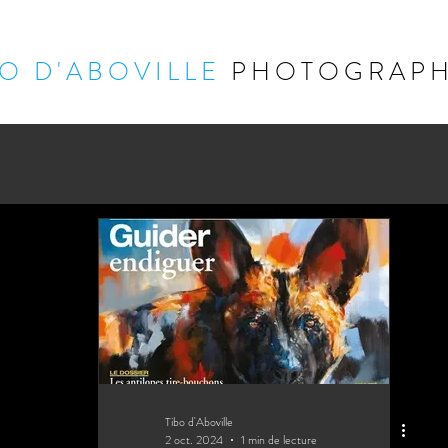
 O D ' A B O V I L L E
P H O T O G R A P H 
Tibo d'Aboville
2 oct. 2024
1 min de lecture