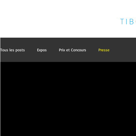
P O R T F O L I O
T I B
Tous les posts
Expos
Prix et Concours
Presse