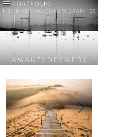
P O R T F O L I O
T I B O D ' A B O V I L L E P H O T O G R A P H I E S
A M A N T S D E S M E R S